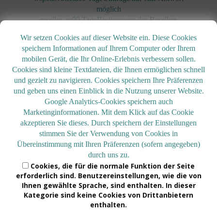
möglich
reseller_nr90 TageBestimmung des Resellers
wsshopbasketid30 TageShop Modul – Warenkorb
Wir setzen Cookies auf dieser Website ein. Diese Cookies
wsvote_*15 Min.Voting Modul Erstanbieter
speichern Informationen auf Ihrem Computer oder Ihrem
mobilen Gerät, die Ihr Online-Erlebnis verbessern sollen.
4.
Cookies sind kleine Textdateien, die Ihnen ermöglichen schnell
und gezielt zu navigieren. Cookies speichern Ihre Präferenzen
Minderjährigenschutz
und geben uns einen Einblick in die Nutzung unserer Website.
Google Analytics-Cookies speichern auch
Marketinginformationen. Mit dem Klick auf das Cookie
Kinder und Personen unter 18 Jahren sollten ohne
akzeptieren Sie dieses. Durch speichern der Einstellungen
Zustimmung der Eltern oder Erziehungsberechtigten
stimmen Sie der Verwendung von Cookies in
keine personenbezogenen Daten an uns übermitteln.
Übereinstimmung mit Ihren Präferenzen (sofern angegeben)
durch uns zu.
Cookies, die für die normale Funktion der Seite
5. Links zu anderen
erforderlich sind. Benutzereinstellungen, wie die von
Ihnen gewählte Sprache, sind enthalten. In dieser
Websites
Kategorie sind keine Cookies von Drittanbietern
enthalten.