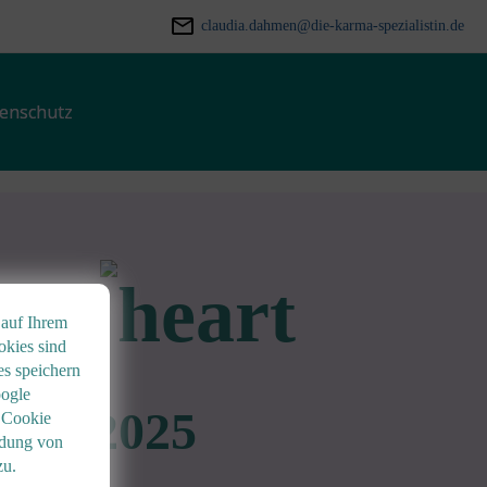
claudia.dahmen@die-karma-spezialistin.de
enschutz
hre
 auf Ihrem
okies sind
es speichern
oogle
e in 2025
 Cookie
ndung von
zu.