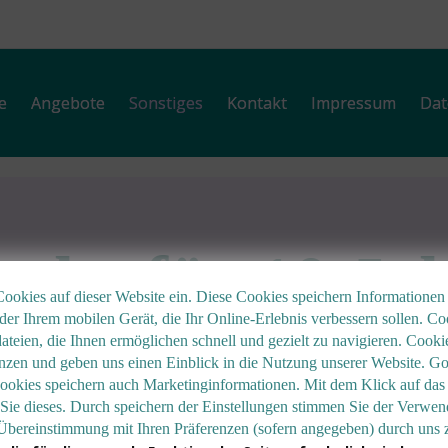
e
Angebote
Sonstiges
Kontakt
Impressum
Dat
nke für 10 Ja
Cookies auf dieser Website ein. Diese Cookies speichern Informationen
er Ihrem mobilen Gerät, die Ihr Online-Erlebnis verbessern sollen. Co
dateien, die Ihnen ermöglichen schnell und gezielt zu navigieren. Cooki
enzen und geben uns einen Einblick in die Nutzung unserer Website. G
ma-Spezialistin feiert
ookies speichern auch Marketinginformationen. Mit dem Klick auf das
 Sie dieses. Durch speichern der Einstellungen stimmen Sie der Verwe
Übereinstimmung mit Ihren Präferenzen (sofern angegeben) durch uns 