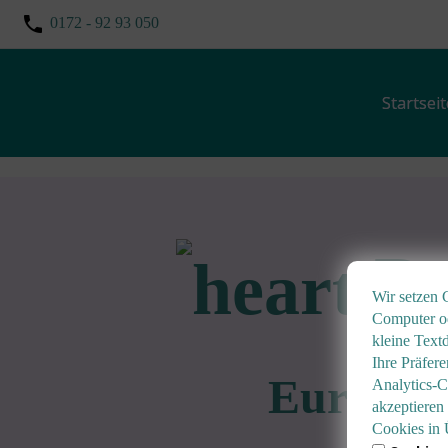
0172 - 92 93 050
Startseit
Da
Wir setzen 
Computer od
kleine Text
Ihre Präfer
Eure Kar
Analytics-C
akzeptieren
Cookies in 