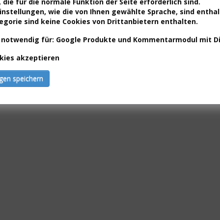
hr 10-jähriges Jubiläu
 die für die normale Funktion der Seite erforderlich sind.
nstellungen, wie die von Ihnen gewählte Sprache, sind enthal
egorie sind keine Cookies von Drittanbietern enthalten.
 notwendig für: Google Produkte und Kommentarmodul mit D
len Dank für Eure Tr
okies akzeptieren
ngen speichern